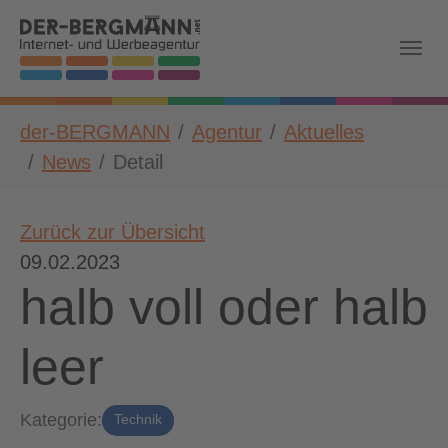
Skip to main navigation
Zum Hauptinhalt springen
Skip to page footer
Sie sind hier:
der-BERGMANN
Agentur
Aktuelles
News
Detail
Zurück zur Übersicht
09.02.2023
halb voll oder halb
leer
Kategorie:
Technik